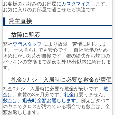
お客様のお好みのお部屋に
カスタマイズ
します。
お気に入りのお部屋で過ごせたら快適です
貸主直接
故障に即応
弊社
専門スタッフ
により故障・苦情に即応しま
す。 一人暮らしでも安心です。 自社管理のため
きめ細かい対応が自慢です。鍵の紛失から蛇口の
パッキンの交換まで深夜以外15分以内に急行しま
す。
礼金0ナシ 入居時に必要な敷金が廉価
礼金0ナシ 入居時に必要な敷金が安いです。
敷
金
は、家賃の3ヶ月分です。
礼金
は要りません。
敷金は、退去時全額お返しします。
例えばタバコ
のヤニでクロスが汚れている場合でも敷金は、全
額お返しします。