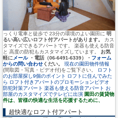
っくり電車と徒歩で 23分の環境のよい園田に
明
るい高い広いロフト付アパートがあります。
カス
タマイズできるアパートです。 楽器も使える防音
と 高度の防犯もカスタマイズしています。
お気
軽に
メール
・電話（06-6491-6339）・
フォーム
からの問い合わせ
くだい。
現在の園田物件情報
(間取図・写真・ビデオ付)をご覧下さい。
ロフト
のお部屋探し9個のポイント
ロフトに住んでみた
ら
ロフト付きアパートのプロモーションビデオ
防犯対策アパート
楽器も使える防音アパート
お
部屋のカスタマイズでテレビに出演
園田の賃貸物
件は、皆様の快適な生活を応援するために、
超快適なロフト付アパート