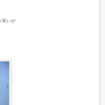
が良いが
。