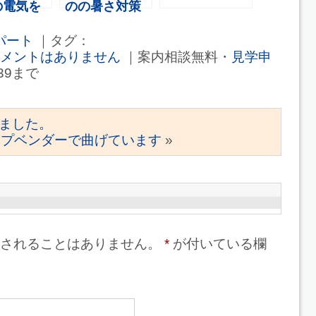
の電気を
のの暑さ対策
にしまし
遮熱塗料を塗
パート
｜タグ：
った前後
メントはありません
｜案内相談無料・
見学申
339まで
ました。
イプベンダーで曲げています
»
されることはありません。
*
が付いている欄