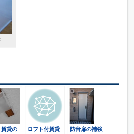
に
ト賃貸の
ロフト付賃貸
防音扉の補強