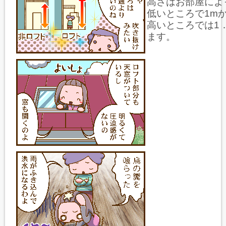
高さはお部屋によ
低いところで1mか
高いところでは1．
ます。