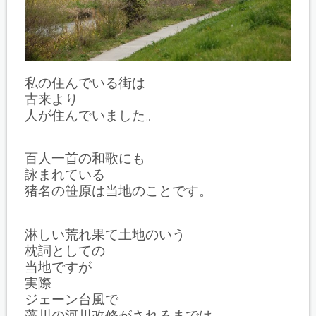
私の住んでいる街は
古来より
人が住んでいました。
百人一首の和歌にも
詠まれている
猪名の笹原は当地のことです。
淋しい荒れ果て土地のいう
枕詞としての
当地ですが
実際
ジェーン台風で
藻川の河川改修がされるまでは