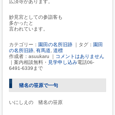
広済寺があります。
妙見宮としての参詣客も
多かったと
言われています。
カテゴリー：
園田の名所旧跡
｜タグ：
園田
の名所旧跡
,
有馬道
,
道標
作成者：asuukaru ｜
コメントはありません
｜案内相談無料・
見学申し込み
電話06-
6491-6339まで
猪名の笹原で一句
いにしえの 猪名の笹原