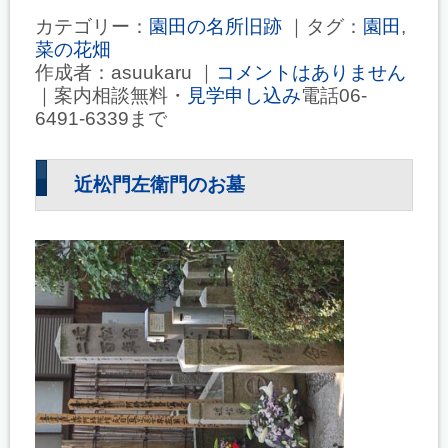
カテゴリー：
園田の名所旧跡
｜タグ：
園田
,
菜の花畑
作成者：asuukaru ｜
コメントはありません
｜案内相談無料・
見学申し込み
電話06-
6491-6339まで
近松門左衛門のお墓