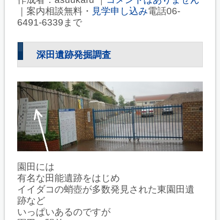
｜案内相談無料・
見学申し込み
電話06-
6491-6339まで
深田遺跡発掘調査
園田には
有名な田能遺跡をはじめ
イイダコの蛸壺が多数発見された東園田遺
跡など
いっぱいあるのですが