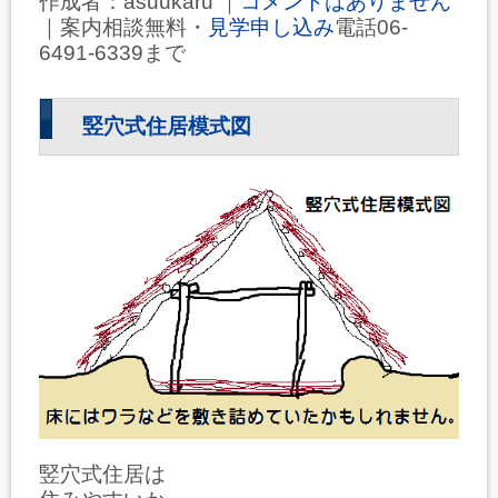
作成者：asuukaru ｜
コメントはありません
｜案内相談無料・
見学申し込み
電話06-
6491-6339まで
竪穴式住居模式図
竪穴式住居は