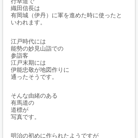
行幸道で
織田信長は
有岡城（伊丹）に軍を進めた時に使ったと
いわれます。
江戸時代には
能勢の妙見山詣での
参詣客
江戸末期には
伊能忠敬が地図作りに
通ったそうです。
そんな由緒のある
有馬道の
道標が
写真です。
明治の初めに作られたようですが