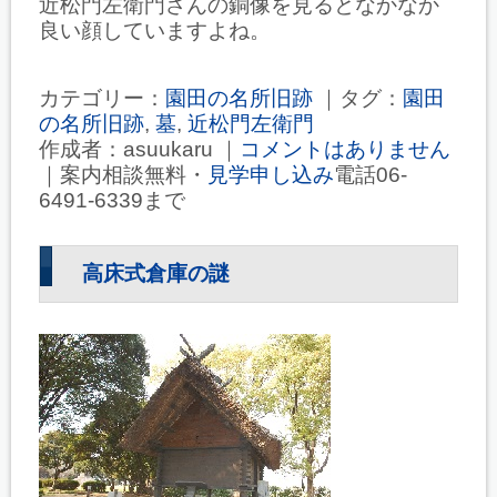
近松門左衛門さんの銅像を見るとなかなか
良い顔していますよね。
カテゴリー：
園田の名所旧跡
｜タグ：
園田
の名所旧跡
,
墓
,
近松門左衛門
作成者：asuukaru ｜
コメントはありません
｜案内相談無料・
見学申し込み
電話06-
6491-6339まで
高床式倉庫の謎