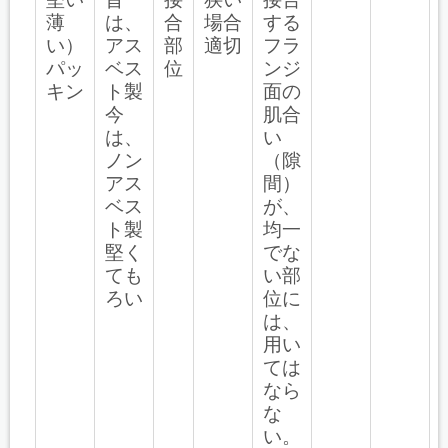
薄
は、
合
場合
する
い）
アス
部
適切
フラ
パッ
ベス
位
ンジ
キン
ト製
面の
今
肌合
は、
い
ノン
（隙
アス
間）
ベス
が、
ト製
均一
堅く
でな
ても
い部
ろい
位に
は、
用い
ては
なら
な
い。