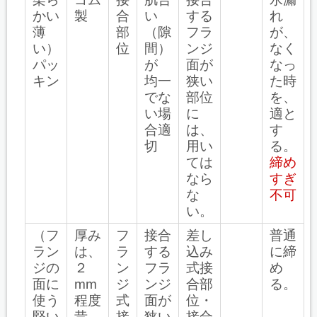
かい
製
合
い
する
れ
薄
部
（隙
フラ
が、
い）
位
間）
ンジ
なく
パッ
が
面が
なっ
キン
均一
狭い
た時
でな
部位
を、
い場
に
適と
合適
は、
す
切
用い
る。
ては
締め
なら
すぎ
な
不可
い。
（フ
厚み
フ
接合
差し
普通
ラン
は、
ラ
する
込み
に締
ジの
２
ン
フラ
式接
め
面に
mm
ジ
ンジ
合部
る。
使う
程度
式
面が
位・
堅い
昔
接
狭い
接合