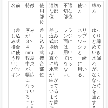
名前
特徴
使
適切
不適
使い
締め
用
な部
切な
方
方
部
位
部位
位
（差
厚み
差
差し
フラ
スリ
ゆっ
し込
が、
し
込み
ンジ
ップ
くり
み式
３?
込
式の
面に
ワッ
と締
接合
４
み
場所
は、
シャ
めて
に使
mm
式
は、
用い
と
いき
う厚
程度
接
直ぐ
ては
一緒
水漏
い）
中央
合
に給
なら
に
れ
パッ
が、
部
水管
な
用い
が、
キン
幅広
位
が、
い。
る。
なく
に
曲が
なっ
なっ
って
た時
てい
いる
を、
る
よう
適と
こと
な箇
す
もあ
所
る。