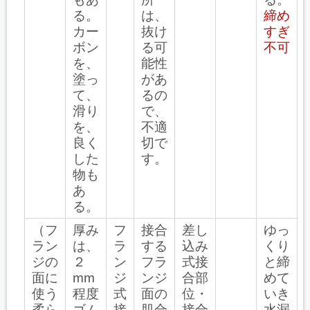
る。
は、
締め
カー
抜け
すぎ
ボン
る可
不可
を、
能性
塗っ
があ
て、
るの
滑り
で、
を、
不適
良く
切で
した
す。
物も
あ
る。
（フ
厚み
フ
接合
差し
ゆっ
ラン
は、
ラ
する
込み
くり
ジの
２
ン
フラ
式接
と締
面に
mm
ジ
ンジ
合部
めて
使う
程度
式
面の
位・
いき
柔ら
ゴム
接
肌合
接合
水漏