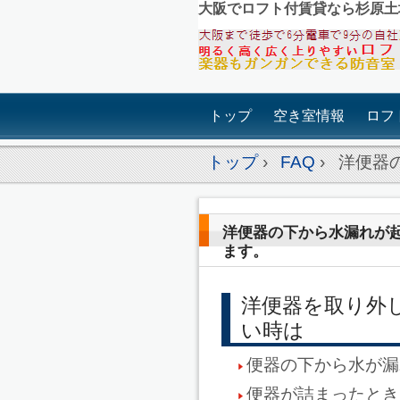
大阪でロフト付賃貸なら杉原土
トップ
空き室情報
ロフ
トップ
›
FAQ
›
洋便器
洋便器の下から水漏れが
ます。
洋便器を取り外
い時は
便器の下から水が漏
便器が詰まったとき