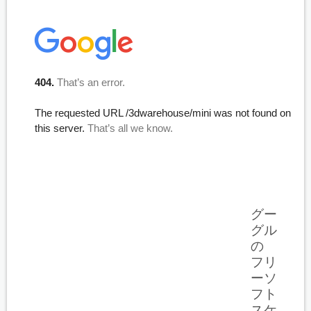
グー
グル
の
フリ
ーソ
フト
スケ