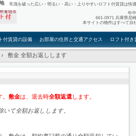
地
常識を破った広い・明るい・高い・上りやすいロフト付賃貸は快
年中無
661-0971 兵庫県尼
本サイトの物件はすべて自
ト付賃貸の設備
お部屋の住所と交通アクセス
ロフト付き
›
敷金 全額お返しします
す。
敷金
は、退去時
全額返還
します。
除いて全額お返しします。