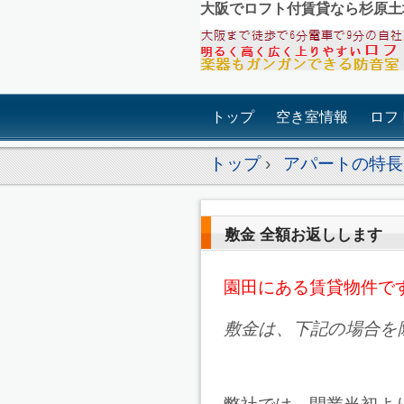
大阪でロフト付賃貸なら杉原土
トップ
空き室情報
ロフ
トップ
›
アパートの特長
敷金 全額お返しします
園田にある賃貸物件で
敷金は、下記の場合を