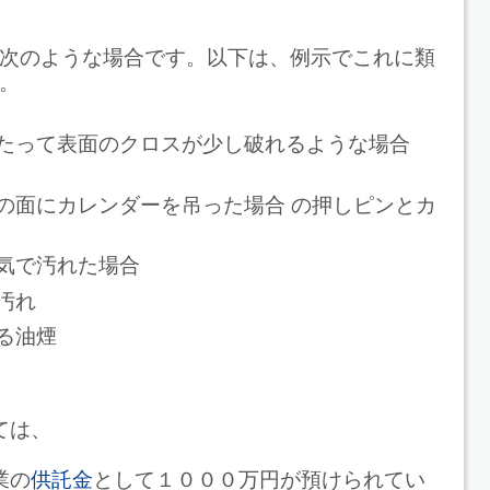
次のような場合です。以下は、例示でこれに類
。
たって表面のクロスが少し破れるような場合
の面にカレンダーを吊った場合 の押しピンとカ
跡
気で汚れた場合
汚れ
よる油煙
ては、
業の
供託金
として１０００万円が預けられてい