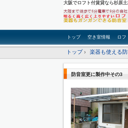
大阪でロフト付賃貸なら杉原土
トップ
空き室情報
ロフ
トップ
›
楽器も使える防
防音室更に製作中その3